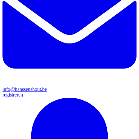
info@hanssenshout.be
registreren