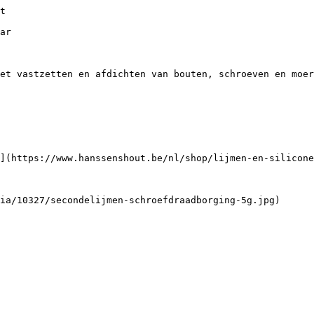
eurkrukken)
    - [Grepen en Knoppen](https://www.hanssenshout.be/nl/shop/grepen-en-knoppen)
    - [Pneumatische spijkermachines en toebehoren / brads](https://www.hanssenshout.be