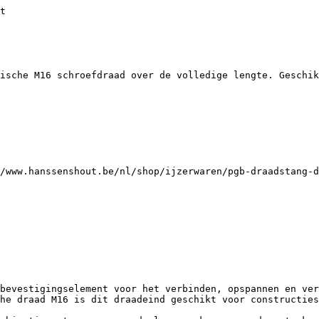
ak en gevel](https://www.hanssenshout.be/nl/dak-en-gevel)
    - [Eternit](https://www.hanssenshout.be/nl/dak-en-gevel/eternit)
    - [Rockpanel](https://www.hanssenshout.be/nl/dak